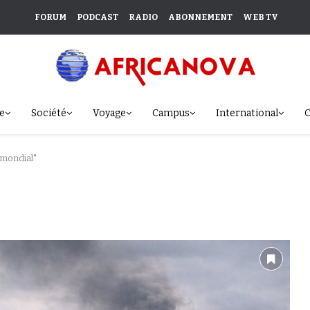
FORUM
PODCAST
RADIO
ABONNEMENT
WEB TV
e
Société
Voyage
Campus
International
C
 mondial"