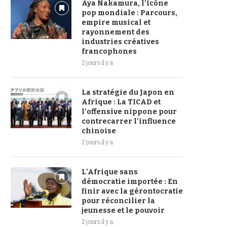
Aya Nakamura, l’icône
pop mondiale : Parcours,
empire musical et
rayonnement des
industries créatives
francophones
2 jours il y a
La stratégie du Japon en
Afrique : La TICAD et
l’offensive nippone pour
contrecarrer l’influence
chinoise
2 jours il y a
L’Afrique sans
démocratie importée : En
finir avec la gérontocratie
pour réconcilier la
jeunesse et le pouvoir
2 jours il y a