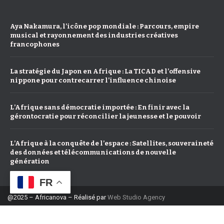
Aya Nakamura, l’icône pop mondiale : Parcours, empire
musical et rayonnement des industries créatives
francophones
La stratégie du Japon en Afrique : La TICAD et l’offensive
nippone pour contrecarrer l’influence chinoise
L’Afrique sans démocratie importée : En finir avec la
gérontocratie pour réconcilier la jeunesse et le pouvoir
L’Afrique à la conquête de l’espace : Satellites, souveraineté
des données et télécommunications de nouvelle
génération
FR
@2025 – Africanova – Réalisé par
Web Studio Agency