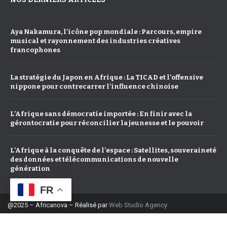
Aya Nakamura, l’icône pop mondiale : Parcours, empire
musical et rayonnement des industries créatives
francophones
La stratégie du Japon en Afrique : La TICAD et l’offensive
nippone pour contrecarrer l’influence chinoise
L’Afrique sans démocratie importée : En finir avec la
gérontocratie pour réconcilier la jeunesse et le pouvoir
L’Afrique à la conquête de l’espace : Satellites, souveraineté
des données et télécommunications de nouvelle
génération
FR
@2025 – Africanova – Réalisé par
Web Studio Agency