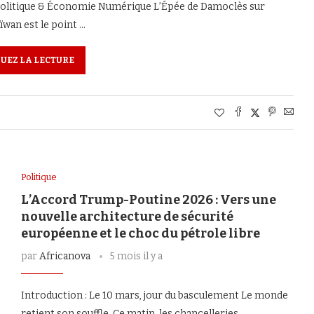
opolitique & Économie Numérique L’Épée de Damoclès sur
ïwan est le point …
UEZ LA LECTURE
Politique
L’Accord Trump-Poutine 2026 : Vers une
nouvelle architecture de sécurité
européenne et le choc du pétrole libre
par
Africanova
5 mois il y a
Introduction : Le 10 mars, jour du basculement Le monde
retient son souffle. Ce matin, les chancelleries