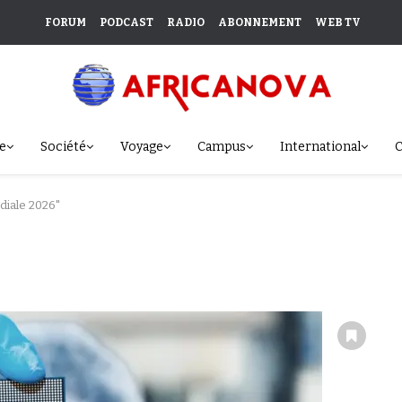
FORUM
PODCAST
RADIO
ABONNEMENT
WEB TV
e
Société
Voyage
Campus
International
C
diale 2026"