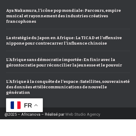
Aya Nakamura, l’icône pop mondiale : Parcours, empire
musical et rayonnement des industries créatives
francophones
La stratégie du Japon en Afrique : La TICAD et l’offensive
nippone pour contrecarrer l’influence chinoise
L’Afrique sans démocratie importée : En finir avec la
gérontocratie pour réconcilier la jeunesse et le pouvoir
L’Afrique à la conquête de l’espace : Satellites, souveraineté
des données et télécommunications de nouvelle
génération
FR
@2025 – Africanova – Réalisé par
Web Studio Agency