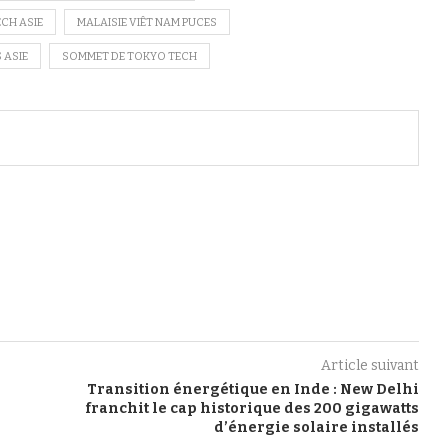
CH ASIE
MALAISIE VIÊT NAM PUCES
 ASIE
SOMMET DE TOKYO TECH
Article suivant
Transition énergétique en Inde : New Delhi
franchit le cap historique des 200 gigawatts
d’énergie solaire installés