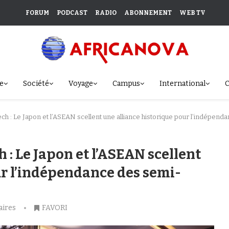
FORUM
PODCAST
RADIO
ABONNEMENT
WEB TV
e
Société
Voyage
Campus
International
C
ch : Le Japon et l’ASEAN scellent une alliance historique pour l’indépen
 : Le Japon et l’ASEAN scellent
ur l’indépendance des semi-
ires
FAVORI