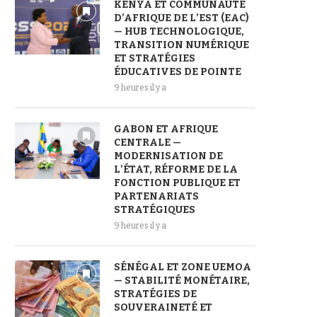
KENYA ET COMMUNAUTÉ
D’AFRIQUE DE L’EST (EAC)
— HUB TECHNOLOGIQUE,
TRANSITION NUMÉRIQUE
ET STRATÉGIES
ÉDUCATIVES DE POINTE
9 heures il y a
GABON ET AFRIQUE
CENTRALE —
MODERNISATION DE
L’ÉTAT, RÉFORME DE LA
FONCTION PUBLIQUE ET
PARTENARIATS
STRATÉGIQUES
9 heures il y a
SÉNÉGAL ET ZONE UEMOA
— STABILITÉ MONÉTAIRE,
STRATÉGIES DE
SOUVERAINETÉ ET