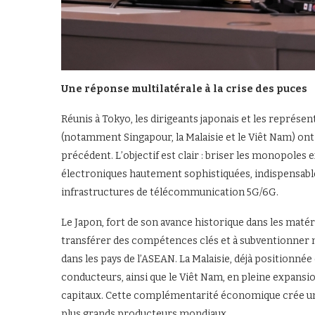
Une réponse multilatérale à la crise des puces
Réunis à Tokyo, les dirigeants japonais et les représe
(notamment Singapour, la Malaisie et le Viêt Nam) ont 
précédent. L’objectif est clair : briser les monopoles e
électroniques hautement sophistiquées, indispensables à
infrastructures de télécommunication 5G/6G.
Le Japon, fort de son avance historique dans les matér
transférer des compétences clés et à subventionner m
dans les pays de l’ASEAN. La Malaisie, déjà positionn
conducteurs, ainsi que le Viêt Nam, en pleine expansion
capitaux. Cette complémentarité économique crée un bl
plus grands producteurs mondiaux.