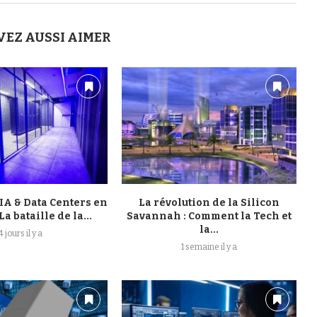
VEZ AUSSI AIMER
IA & Data Centers en
La révolution de la Silicon
La bataille de la...
Savannah : Comment la Tech et
la...
4 jours il y a
1 semaine il y a