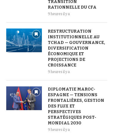
TRANSITION
RATIONNELLE DU CFA
9 heures il y a
RESTRUCTURATION
INSTITUTIONNELLE AU
TCHAD — GOUVERNANCE,
DIVERSIFICATION
ÉCONOMIQUE ET
PROJECTIONS DE
CROISSANCE
9 heures il y a
DIPLOMATIE MAROC-
ESPAGNE — TENSIONS
FRONTALIÈRES, GESTION
DES FLUX ET
PERSPECTIVES
STRATÉGIQUES POST-
MONDIAL 2030
9 heures il y a