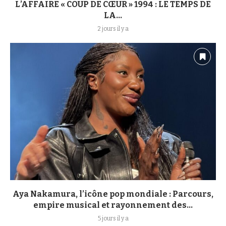
L’AFFAIRE « COUP DE CŒUR » 1994 : LE TEMPS DE
LA...
2 jours il y a
Aya Nakamura, l’icône pop mondiale : Parcours,
empire musical et rayonnement des...
5 jours il y a