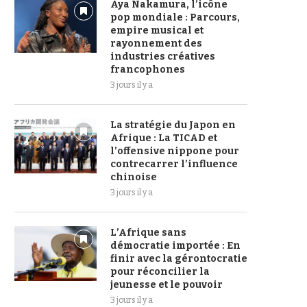
Aya Nakamura, l’icône
pop mondiale : Parcours,
empire musical et
rayonnement des
industries créatives
francophones
3 jours il y a
La stratégie du Japon en
Afrique : La TICAD et
l’offensive nippone pour
contrecarrer l’influence
chinoise
3 jours il y a
L’Afrique sans
démocratie importée : En
finir avec la gérontocratie
pour réconcilier la
jeunesse et le pouvoir
3 jours il y a