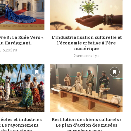
vre 3 : La Ruée Vers «
L’industrialisation culturelle et
 du Hardygiant...
l’économie créative à l’ère
numérique
5 jours il y a
2 semaines il y a
réoles et industries
Restitution des biens culturels :
 : Le rayonnement
Le plan d’action des musées
de la musique...
européens pour...