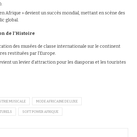
.
 en Afrique » devient un succès mondial, mettant en scène des
ic global.
on de l’Histoire
cation des musées de classe internationale sur le continent
vres restituées par l’Europe.
ent un levier d’attraction pour les diasporas et les touristes
STRIE MUSICALE
MODE AFRICAINE DE LUXE
LTURELS
SOFT POWER AFRIQUE