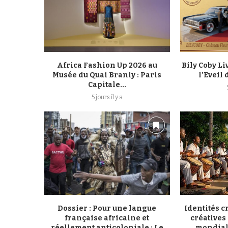
Africa Fashion Up 2026 au
Bily Coby Li
Musée du Quai Branly : Paris
l’Eveil
Capitale...
5 jours il y a
Dossier : Pour une langue
Identités c
française africaine et
créatives
réellement anticoloniale : Le
mondial 