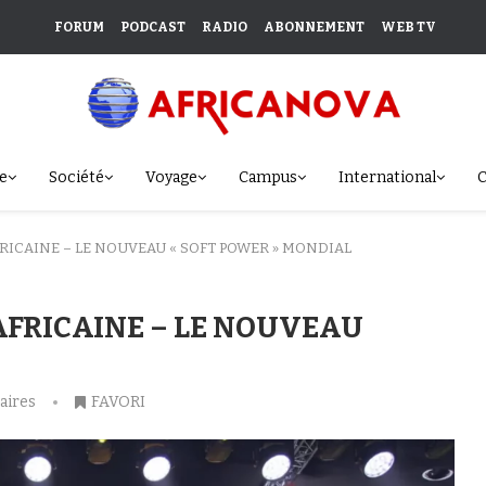
FORUM
PODCAST
RADIO
ABONNEMENT
WEB TV
e
Société
Voyage
Campus
International
C
RICAINE – LE NOUVEAU « SOFT POWER » MONDIAL
AFRICAINE – LE NOUVEAU
aires
FAVORI