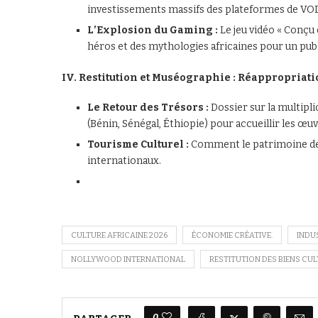
investissements massifs des plateformes de VOD
L’Explosion du Gaming :
Le jeu vidéo « Conçu
héros et des mythologies africaines pour un publ
IV. Restitution et Muséographie : Réappropriati
Le Retour des Trésors :
Dossier sur la multipli
(Bénin, Sénégal, Éthiopie) pour accueillir les œu
Tourisme Culturel :
Comment le patrimoine devi
internationaux.
CULTURE AFRICAINE 2026
ÉCONOMIE CRÉATIVE.
INDU
NOLLYWOOD INTERNATIONAL
RESTITUTION DES BIENS CU
0