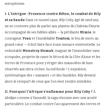
européenne.
I. L’Intrigue : Provence contre Béton, le combat de Bily
et sa bande
Dans ce nouvel opus, Bily Coby, âgé de neuf ans,
ne se contente plus de parler aux plantes du Château Fleurie.
Accompagné de ses fidèles alliés — la pétillante
Mimie
, le
courageux
Yvan
et l’inoubliable
Tomtom
, le fou de moto au
grand cœur — il doit faire face à une menace existentielle. Le
redoutable
Monstroy Stomak
, magnat de l’immobilier sans
scrupules, projette de raser le littoral de la Côte d’Azur et les
terres de Provence pour y ériger des mausolées de luxe
réservés aux ultra-riches. Sa méthode ? L’expulsion
systématique des « manants » et des humbles. Bily devient
alors le rempart de ceux que l’on veut rendre invisibles.
II. Pourquoi l’Afrique s’enflamme pour Bily Coby ?
À
Abidjan comme à Yaoundé, la saga résonne avec une acuité
particulière. Le combat contre l’accaparement des terres et