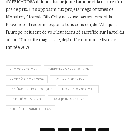
d’AFRICANOVA défend chaque jour : l’amour et la nature n’ont
pas de prix. En s’opposant aux projets mégalomanes de
Monstroy Stomak, Bily Coby ne sauve pas seulement la
Provence ; il redonne espoir à tous ceux qui, de l’Afrique à
l’Europe, refusent de voir leur identité sacrifiée sur l’autel du
béton. Une suite magistrale, déjà citée comme le livre de
l’année 2026.
BILY COBY TOME 2
CHRISTIAN SABBA WILSON
ERATO ÉDITIONS 2026
L'ATLANTIDE DE FER
LITTÉRATURE ÉCOLOGIQUE
MONSTROY STOMAK
PETIT HÉROS VIKING.
SAGA JEUNESSE 2026
SUCCÈS LIBRAIRIE ABIDJAN